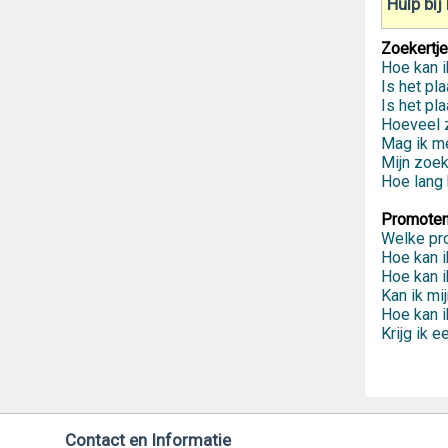
Hulp bij
Zoekertje
Hoe kan i
Is het pl
Is het pl
Hoeveel z
Mag ik me
Mijn zoek
Hoe lang b
Promote
Welke pr
Hoe kan i
Hoe kan i
Kan ik mi
Hoe kan i
Krijg ik e
Contact en Informatie