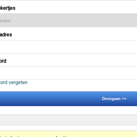
kertjes
ladres
ord
ord vergeten