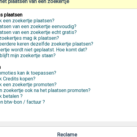
 het plaatsen van een zoekertje
s plaatsen
k een zoekertje plaatsen?
aatsen van een zoekertje eenvoudig?
aatsen van een zoekertje echt gratis?
oekertjes mag ik plaatsen?
erdere keren dezelfde zoekertje plaatsen?
ertje wordt niet geplaatst. Hoe komt dat?
lijft mijn zoekertje staan?
n
omoties kan ik toepassen?
k Credits kopen?
k een zoekertje promoten?
jn zoekertje ook na het plaatsen promoten?
k betalen ?
en btw-bon / factuur ?
Reclame